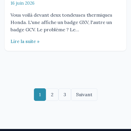
16 juin 2026
Vous voilà devant deux tondeuses thermiques
Honda. L'une affiche un badge GXV, l'autre un
badge GCV. Le problème ? Le…
Lire la suite »
Pagination
1
2
3
Suivant
des
publications