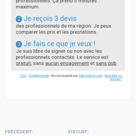
professionnels. Ça prend 5 minutes
maximum.
Je reçois 3 devis
2
des professionnels de ma région. Je peux
comparer les prix et les prestations.
Je fais ce que je veux !
3
Je suis libre de signer ou non avec les
professionnels contactés. Le service est
gratuit
, sans
aucun engagement
et
sans pub
.
CGU
-
Confidentialité
- Service proposé par
ViteUnDevis.com
-
Vous êtes un
artisan ?
Navigation
PRÉCÉDENT:
SUIVANT: