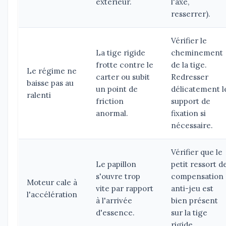
extérieur.
l'axe,
resserrer).
Vérifier le
La tige rigide
cheminement
frotte contre le
de la tige.
Le régime ne
carter ou subit
Redresser
baisse pas au
un point de
délicatement l
ralenti
friction
support de
anormal.
fixation si
nécessaire.
Vérifier que le
Le papillon
petit ressort d
s'ouvre trop
compensation
Moteur cale à
vite par rapport
anti-jeu est
l'accélération
à l'arrivée
bien présent
d'essence.
sur la tige
rigide.