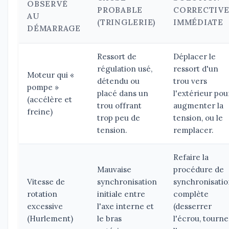
OBSERVÉ
PROBABLE
CORRECTIV
AU
(TRINGLERIE)
IMMÉDIATE
DÉMARRAGE
Ressort de
Déplacer le
régulation usé,
ressort d'un
Moteur qui «
détendu ou
trou vers
pompe »
placé dans un
l'extérieur pou
(accélère et
trou offrant
augmenter la
freine)
trop peu de
tension, ou le
tension.
remplacer.
Refaire la
Mauvaise
procédure de
Vitesse de
synchronisation
synchronisati
rotation
initiale entre
complète
excessive
l'axe interne et
(desserrer
(Hurlement)
le bras
l'écrou, tourne