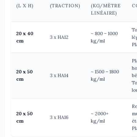
(L X H)
(TRACTION)
(KG/MÈTRE
C
LINÉAIRE)
To
20 x 40
~ 800 – 1000
3 x HA12
lé
cm
kg/ml
Pl
Pl
ho
20 x 50
~ 1500 – 1800
3 x HA14
bé
cm
kg/ml
To
lo
Re
20 x 50
~ 2000+
mu
3 x HA16
cm
kg/ml
ét
Pl