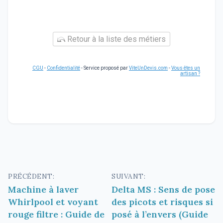
Retour à la liste des métiers
CGU
-
Confidentialité
- Service proposé par
ViteUnDevis.com
-
Vous êtes un
artisan ?
Navigation
PRÉCÉDENT:
SUIVANT:
Machine à laver
Delta MS : Sens de pose
de
Whirlpool et voyant
des picots et risques si
l’article
rouge filtre : Guide de
posé à l’envers (Guide