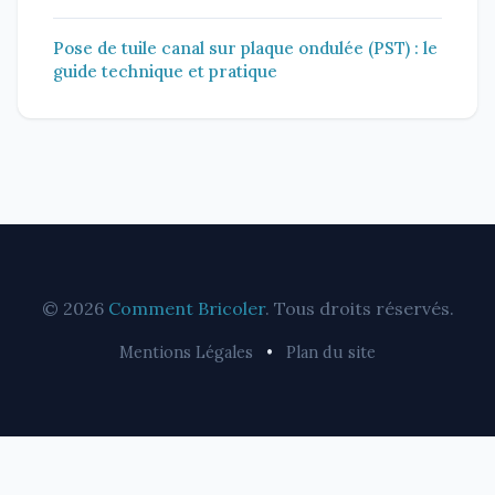
Pose de tuile canal sur plaque ondulée (PST) : le
guide technique et pratique
© 2026
Comment Bricoler
. Tous droits réservés.
Mentions Légales
•
Plan du site