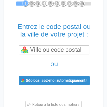
1
2
3
4
5
6
7
8
9
10
Entrez le code postal ou
la ville de votre projet :
ou
Géolocalisez-moi automatiquement !
Retour à la liste des métiers