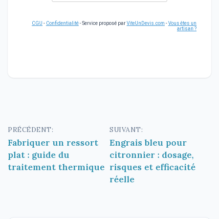
CGU
-
Confidentialité
- Service proposé par
ViteUnDevis.com
-
Vous êtes un
artisan ?
Navigation
PRÉCÉDENT:
SUIVANT:
Fabriquer un ressort
Engrais bleu pour
de
plat : guide du
citronnier : dosage,
l’article
traitement thermique
risques et efficacité
réelle