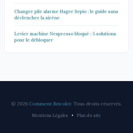
Changer pile alarme Hager Sepio : le guide sans
déclencher la sirène
Levier machine Nespresso bloqué : 5 solutions
pour le débloquer
© 2026
Comment Bricoler
. Tous droits réservés.
Mentions Légales
•
Plan du site