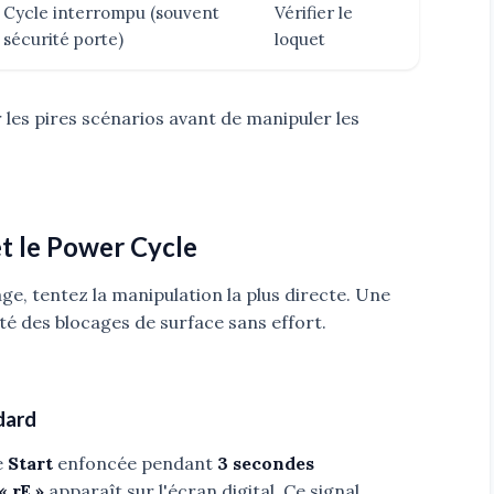
Cycle interrompu (souvent
Vérifier le
sécurité porte)
loquet
les pires scénarios avant de manipuler les
et le Power Cycle
e, tentez la manipulation la plus directe. Une
ité des blocages de surface sans effort.
ndard
e
Start
enfoncée pendant
3 secondes
« rE »
apparaît sur l'écran digital. Ce signal