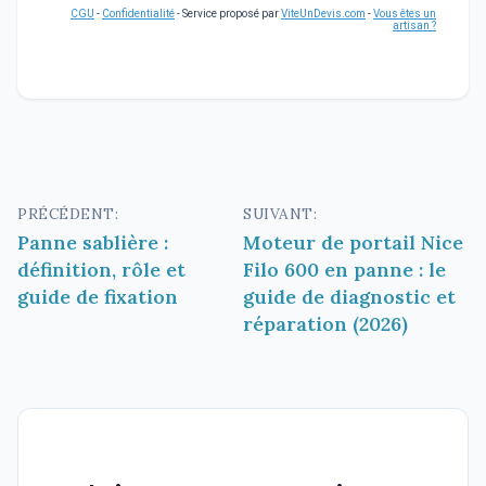
CGU
-
Confidentialité
- Service proposé par
ViteUnDevis.com
-
Vous êtes un
artisan ?
Navigation
PRÉCÉDENT:
SUIVANT:
Panne sablière :
Moteur de portail Nice
de
définition, rôle et
Filo 600 en panne : le
l’article
guide de fixation
guide de diagnostic et
réparation (2026)