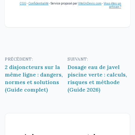
CGU
-
Confidentialité
- Service proposé par
ViteUnDevis.com
-
Vous êtes un
artisan ?
Navigation
PRÉCÉDENT:
SUIVANT:
2 disjoncteurs sur la
Dosage eau de javel
de
même ligne : dangers,
piscine verte : calculs,
l’article
normes et solutions
risques et méthode
(Guide complet)
(Guide 2026)