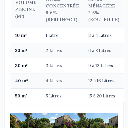
VOLUME
CONCENTRÉE
MÉNAGÈRE
PISCINE
9.6%
2.6%
(M³)
(BERLINGOT)
(BOUTEILLE)
10 m³
1 Litre
3 à 4 Litres
20 m³
2 Litres
6 à 8 Litres
30 m³
3 Litres
9 à 12 Litres
40 m³
4 Litres
12 à 16 Litres
50 m³
5 Litres
15 à 20 Litres