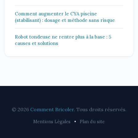
Comment augmenter le CYA piscine
(stabilisant) : dosage et méthode sans risque
Robot tondeuse ne rentre plus à la base : 5
causes et solutions
© 2026
Comment Bricoler
. Tous droits réservés.
Mentions Légales
•
Plan du site