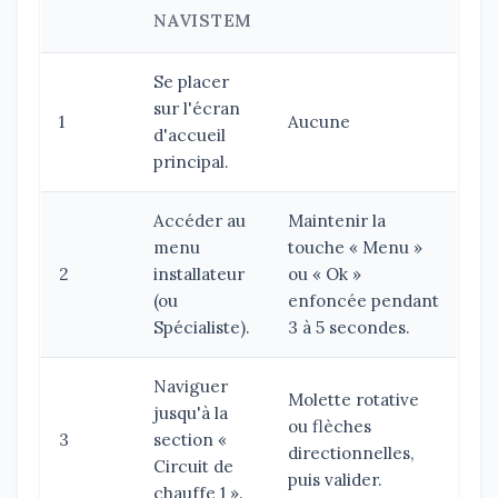
NAVISTEM
Se placer
sur l'écran
1
Aucune
d'accueil
principal.
Accéder au
Maintenir la
menu
touche « Menu »
2
installateur
ou « Ok »
(ou
enfoncée pendant
Spécialiste).
3 à 5 secondes.
Naviguer
Molette rotative
jusqu'à la
ou flèches
3
section «
directionnelles,
Circuit de
puis valider.
chauffe 1 ».