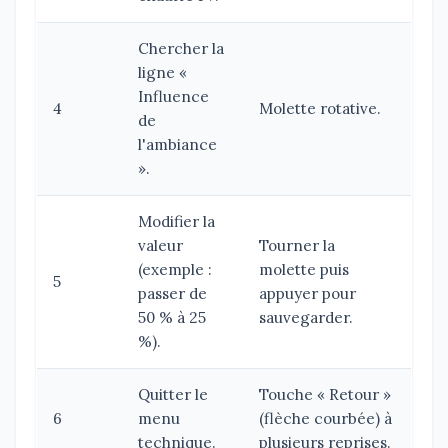
Chercher la
ligne «
Influence
4
Molette rotative.
de
l'ambiance
».
Modifier la
valeur
Tourner la
(exemple :
molette puis
5
passer de
appuyer pour
50 % à 25
sauvegarder.
%).
Quitter le
Touche « Retour »
6
menu
(flèche courbée) à
technique.
plusieurs reprises.