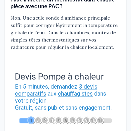
pièce avec une PAC ?
Non. Une seule sonde d'ambiance principale
suffit pour corriger légèrement la température
globale de l'eau. Dans les chambres, montez de
simples têtes thermostatiques sur vos
radiateurs pour réguler la chaleur localement.
Devis Pompe à chaleur
En 5 minutes, demandez
3 devis
comparatifs
aux
chauffagistes
dans
votre région.
Gratuit, sans pub et sans engagement.
1
2
3
4
5
6
7
8
9
10
11