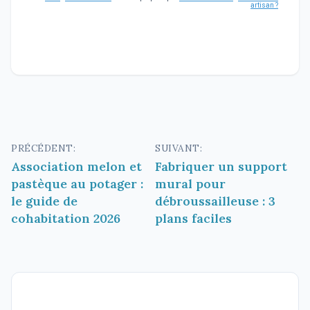
artisan ?
Navigation
PRÉCÉDENT:
SUIVANT:
Association melon et
Fabriquer un support
de
pastèque au potager :
mural pour
l’article
le guide de
débroussailleuse : 3
cohabitation 2026
plans faciles