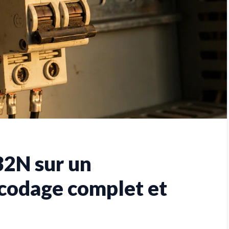
32N sur un
écodage complet et