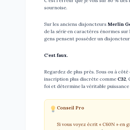
C'est l'erreur que je vois sur 80 % des
sournoise.
Sur les anciens disjoncteurs
Merlin Ge
de la
série
en caractères énormes sur l
gens pensent posséder un disjoncteur
C'est faux.
Regardez de plus près. Sous ou à côté
inscription plus discrète comme
C32
,
foi et détermine la véritable puissance
Conseil Pro
Si vous voyez écrit « C60N » en g