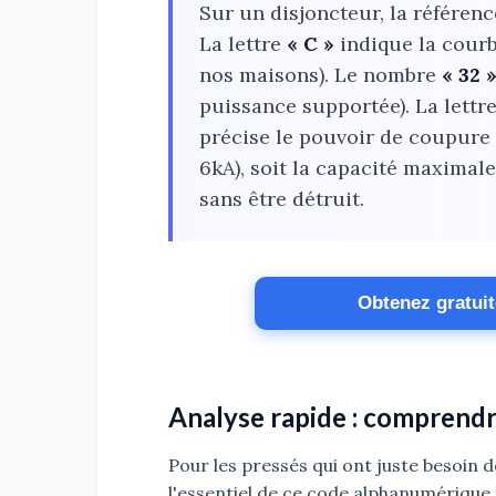
Sur un disjoncteur, la référen
La lettre
« C »
indique la cour
nos maisons). Le nombre
« 32 
puissance supportée). La lettr
précise le pouvoir de coupur
6kA), soit la capacité maximal
sans être détruit.
Obtenez gratui
Analyse rapide : comprendre
Pour les pressés qui ont juste besoin d
l'essentiel de ce code alphanumérique 