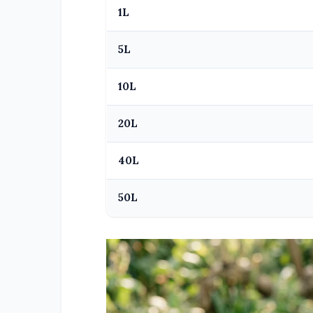
1L
5L
10L
20L
40L
50L