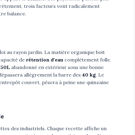
rètement, trois facteurs vont radicalement
otre balance.
loi au rayon jardin. La matière organique boit
capacité de
rétention d'eau
complètement folle.
 50L
abandonné en extérieur sous une bonne
l dépassera allègrement la barre des
40 kg
. Le
entrepôt couvert, pèsera à peine une quinzaine
le
ettes des industriels. Chaque recette affiche un