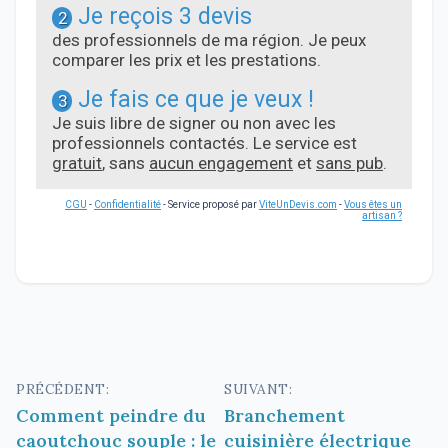
Je reçois 3 devis
2
des professionnels de ma région. Je peux
comparer les prix et les prestations.
Je fais ce que je veux !
3
Je suis libre de signer ou non avec les
professionnels contactés. Le service est
gratuit
, sans
aucun engagement
et
sans pub
.
CGU
-
Confidentialité
- Service proposé par
ViteUnDevis.com
-
Vous êtes un
artisan ?
Navigation
PRÉCÉDENT:
SUIVANT:
Comment peindre du
Branchement
de
caoutchouc souple : le
cuisinière électrique