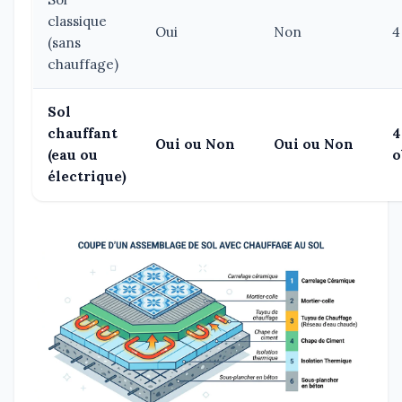
classique
Oui
Non
4
(sans
chauffage)
Sol
chauffant
4
Oui ou Non
Oui ou Non
(eau ou
o
électrique)