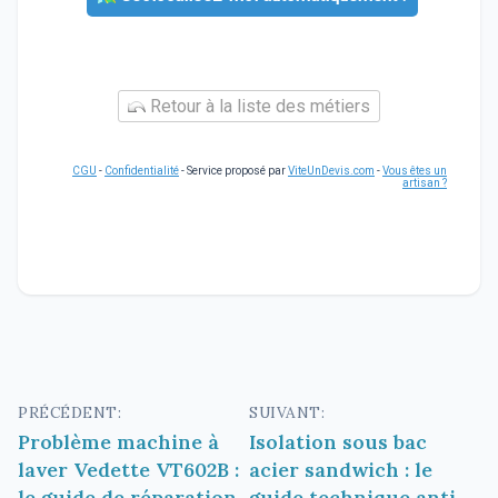
Retour à la liste des métiers
CGU
-
Confidentialité
- Service proposé par
ViteUnDevis.com
-
Vous êtes un
artisan ?
Navigation
PRÉCÉDENT:
SUIVANT:
Problème machine à
Isolation sous bac
de
laver Vedette VT602B :
acier sandwich : le
l’article
le guide de réparation
guide technique anti-