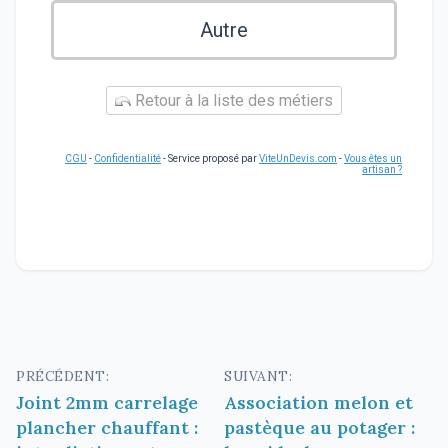
Autre
Retour à la liste des métiers
CGU
-
Confidentialité
- Service proposé par
ViteUnDevis.com
-
Vous êtes un
artisan ?
Navigation
PRÉCÉDENT:
SUIVANT:
Joint 2mm carrelage
Association melon et
de
plancher chauffant :
pastèque au potager :
l’article