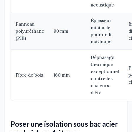
acoustique
Épaisseur
Panneau
B
minimale
polyuréthane
90 mm
d
pour un R
(PIR)
é
maximum
Déphasage
thermique
P
exceptionnel
Fibre de bois
160 mm
p
contre les
c
chaleurs
d'été
Poser une isolation sous bac acier