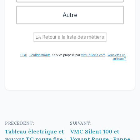
Autre
Retour à la liste des métiers
CGU
-
Confidentialité
- Service proposé par
ViteUnDevis.com
-
Vous êtes un
artisan ?
Navigation
PRÉCÉDENT:
SUIVANT:
Tableau électrique et
VMC Silent 100 et
de
voyant TC rouge fixe :
Voyant Rouge : Panne,