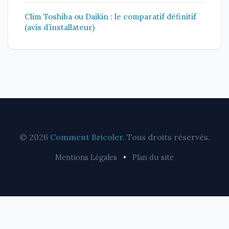
Clim Toshiba ou Daikin : le comparatif définitif
(avis d’installateur)
© 2026
Comment Bricoler
. Tous droits réservés.
Mentions Légales
•
Plan du site