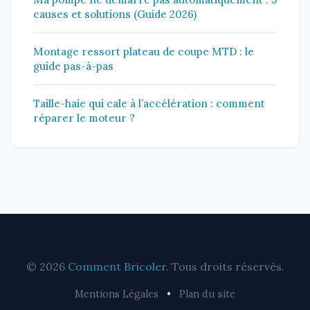
causes et solutions (Guide 2026)
Montage ressort plateau de coupe MTD : le
guide pas-à-pas
Taille-haie qui cale à l’accélération : comment
réparer le moteur ?
© 2026
Comment Bricoler
. Tous droits réservés.
Mentions Légales
•
Plan du site