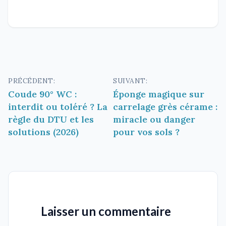
Navigation
PRÉCÉDENT:
SUIVANT:
Coude 90° WC :
Éponge magique sur
de
interdit ou toléré ? La
carrelage grès cérame :
l’article
règle du DTU et les
miracle ou danger
solutions (2026)
pour vos sols ?
Laisser un commentaire