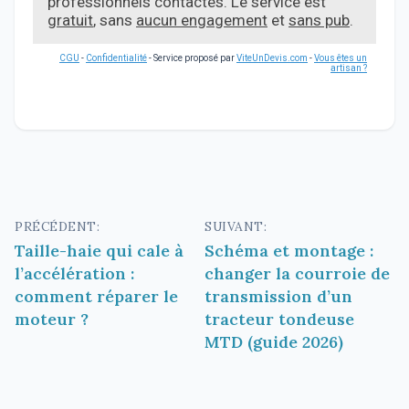
professionnels contactés. Le service est
gratuit
, sans
aucun engagement
et
sans pub
.
CGU
-
Confidentialité
- Service proposé par
ViteUnDevis.com
-
Vous êtes un
artisan ?
Navigation
PRÉCÉDENT:
SUIVANT:
Taille-haie qui cale à
Schéma et montage :
de
l’accélération :
changer la courroie de
l’article
comment réparer le
transmission d’un
moteur ?
tracteur tondeuse
MTD (guide 2026)