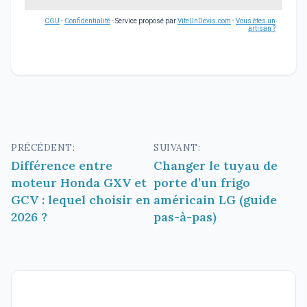
CGU
-
Confidentialité
- Service proposé par
ViteUnDevis.com
-
Vous êtes un
artisan ?
Navigation
PRÉCÉDENT:
SUIVANT:
Différence entre
Changer le tuyau de
de
moteur Honda GXV et
porte d’un frigo
l’article
GCV : lequel choisir en
américain LG (guide
2026 ?
pas-à-pas)