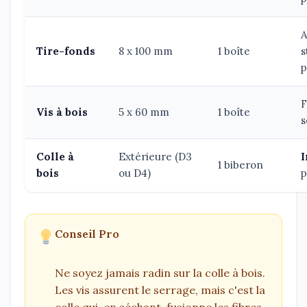
A
Tire-fonds
8 x 100 mm
1 boîte
s
p
F
Vis à bois
5 x 60 mm
1 boîte
s
Colle à
Extérieure (D3
I
1 biberon
bois
ou D4)
p
Conseil Pro
Ne soyez jamais radin sur la colle à bois.
Les vis assurent le serrage, mais c'est la