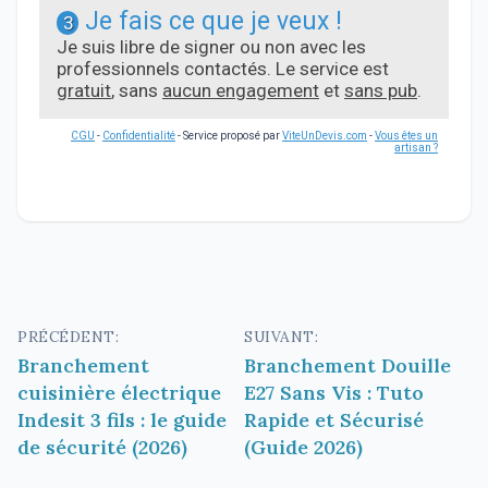
Je fais ce que je veux !
3
Je suis libre de signer ou non avec les
professionnels contactés. Le service est
gratuit
, sans
aucun engagement
et
sans pub
.
CGU
-
Confidentialité
- Service proposé par
ViteUnDevis.com
-
Vous êtes un
artisan ?
Navigation
PRÉCÉDENT:
SUIVANT:
Branchement
Branchement Douille
de
cuisinière électrique
E27 Sans Vis : Tuto
l’article
Indesit 3 fils : le guide
Rapide et Sécurisé
de sécurité (2026)
(Guide 2026)