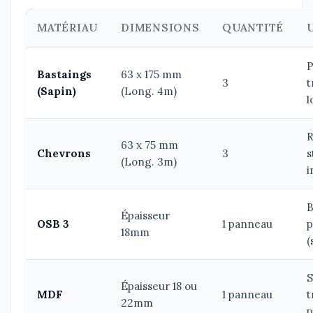
MATÉRIAU
DIMENSIONS
QUANTITÉ
P
Bastaings
63 x 175 mm
3
t
(Sapin)
(Long. 4m)
l
R
63 x 75 mm
Chevrons
3
s
(Long. 3m)
i
B
Épaisseur
OSB 3
1 panneau
p
18mm
(
S
Épaisseur 18 ou
MDF
1 panneau
t
22mm
p