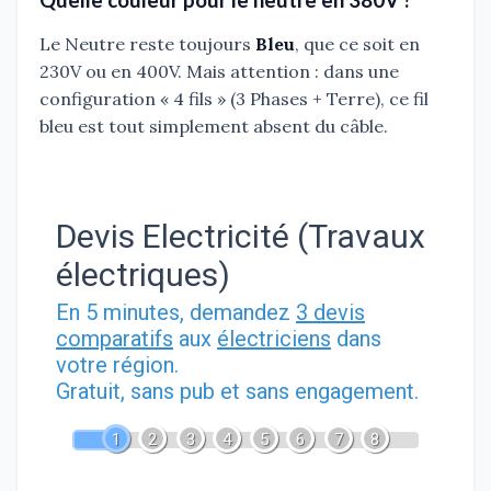
Quelle couleur pour le neutre en 380V ?
Le Neutre reste toujours
Bleu
, que ce soit en
230V ou en 400V. Mais attention : dans une
configuration « 4 fils » (3 Phases + Terre), ce fil
bleu est tout simplement absent du câble.
Devis Electricité (Travaux
électriques)
En 5 minutes, demandez
3 devis
comparatifs
aux
électriciens
dans
votre région.
Gratuit, sans pub et sans engagement.
1
2
3
4
5
6
7
8