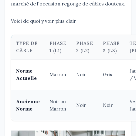
marché de l'occasion regorge de câbles douteux.
Voici de quoi y voir plus clair :
TYPE DE
PHASE
PHASE
PHASE
T
CÂBLE
1 (L1)
2 (L2)
3 (L3)
(P
Norme
Ja
Marron
Noir
Gris
Actuelle
/ 
Ancienne
Noir ou
Ve
Noir
Noir
Norme
Marron
Ja