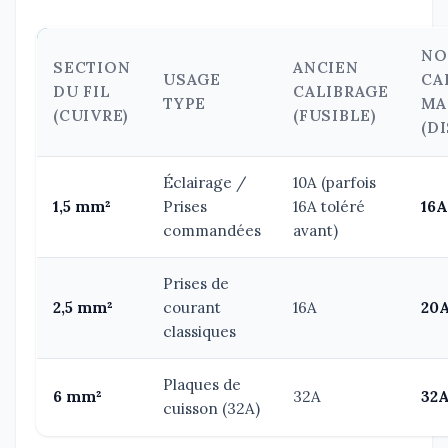
NO
SECTION
ANCIEN
USAGE
CA
DU FIL
CALIBRAGE
TYPE
MA
(CUIVRE)
(FUSIBLE)
(D
Éclairage /
10A (parfois
1,5 mm²
Prises
16A toléré
16
commandées
avant)
Prises de
2,5 mm²
courant
16A
20
classiques
Plaques de
6 mm²
32A
32
cuisson (32A)