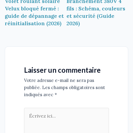
Volet roulant solaire
Branchement 380V 4
de
Velux bloqué fermé :
fils : Schéma, couleurs
l’article
guide de dépannage et
et sécurité (Guide
réinitialisation (2026)
2026)
Laisser un commentaire
Votre adresse e-mail ne sera pas
publiée. Les champs obligatoires sont
indiqués avec *